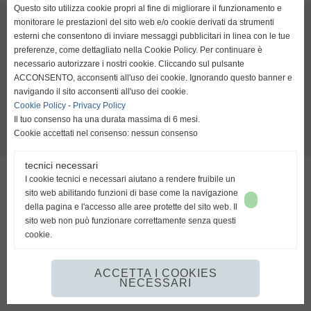
Questo sito utilizza cookie propri al fine di migliorare il funzionamento e
resta su italiano
ACLI Firenze
monitorare le prestazioni del sito web e/o cookie derivati da strumenti
Sede Provinciale di Firenze
esterni che consentono di inviare messaggi pubblicitari in linea con le tue
Viale Belfiore, 41 - 50144 - Firenze
preferenze, come dettagliato nella Cookie Policy. Per continuare è
necessario autorizzare i nostri cookie. Cliccando sul pulsante
Telefono: 055/0981217
ACCONSENTO, acconsenti all'uso dei cookie. Ignorando questo banner e
e-mail: info@aclifirenze.it
go to english
navigando il sito acconsenti all'uso dei cookie.
C.F. 94006140480
http://www.aclifirenze.it/Description.htm
Cookie Policy
-
Privacy Policy
Il tuo consenso ha una durata massima di 6 mesi.
Cookie accettati nel consenso: nessun consenso
Realizzazione siti web www.sitoper.it
tecnici necessari
I cookie tecnici e necessari aiutano a rendere fruibile un
sito web abilitando funzioni di base come la navigazione
della pagina e l'accesso alle aree protette del sito web. Il
sito web non può funzionare correttamente senza questi
cookie.
ACCETTA I COOKIES
NECESSARI